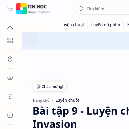
TIN HỌC
C:\
Luyện chuột
Luyện gõ phím
Office
Luyện chuột
Trang chủ
Bài tập 9 - Luyện 
Lập trình
Invasion